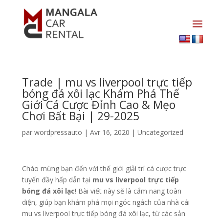
Trade | mu vs liverpool trực tiếp
bóng đá xôi lạc Khám Phá Thế
Giới Cá Cược Đỉnh Cao & Mẹo
Chơi Bất Bại | 29-2025
par
wordpressauto
|
Avr 16, 2020
|
Uncategorized
Chào mừng bạn đến với thế giới giải trí cá cược trực
tuyến đầy hấp dẫn tại
mu vs liverpool trực tiếp
bóng đá xôi lạc
! Bài viết này sẽ là cẩm nang toàn
diện, giúp bạn khám phá mọi ngóc ngách của nhà cái
mu vs liverpool trực tiếp bóng đá xôi lạc, từ các sản