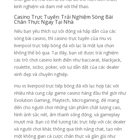
kinh nghiệm và đam mê với thể thao.
Casino Trực Tuyến: Trải Nghiệm Sòng Bài
Chân Thực Ngay Tại Nhà
Nếu bạn yêu thích sự sôi động và hấp dẫn của các
sòng bài casino, thì casino trực tuyến của mu vs
liverpool trực tiếp bóng đá xôi lạc là một lựa chọn
không thể bỏ qua. Tại đây, bạn sẽ được trải nghiệm
các trò chơi casino kinh điển như baccarat, blackjack,
roulette, sicbo, poker, với sự dẫn dắt của các dealer
xinh đẹp và chuyên nghiệp.
mu vs liverpool trực tiếp bóng đá xôi lạc hợp tác với
nhiều nhà cung cấp game casino hàng đầu thế giới như
Evolution Gaming, Playtech, Microgaming, để mang
đến cho người chơi những sản phẩm chất lượng cao,
hình ảnh sắc nét, âm thanh sống động, và gameplay
mượt mà. Bạn có thể tương tác trực tiếp với các dealer
và người chơi khác thông qua tính năng chat, tạo nên
một không gian cá cược chân thực và gần gũi như