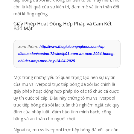
còn là kết quả của sự kiên trì, đam mê và tinh thần đổi
mới không ngừng.
Giấy Phép Hoạt Động Hợp Pháp và Cam Kết
Bảo Mật
xem thêm:
http://www.thegioicongngheso.com/wp-
discussion/casino-78winvip01-com-an-toan-2024-huong-
chi-tiet-amp-meo-hay-14-04-2025
Một trong những yếu tố quan trọng tạo nên sự uy tín
của mu vs liverpool trực tiếp bóng đá xôi lạc chính là
giấy phép hoạt động hợp pháp do các tổ chức cá cược
uy tín quốc tế cấp. Điều này chứng tỏ mu vs liverpool
trực tiếp bóng đá xôi lạc tuân thủ nghiêm ngặt các quy
định của pháp luật, đảm bảo tính minh bạch, công
bằng và an toàn cho người chơi.
Ngoài ra, mu vs liverpool trực tiếp bóng đá xôi lạc còn