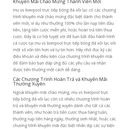
Khuyến Mãi Chào Mừng Thành Viên Mới
mu vs liverpool trực tiếp bóng đá xôi lạc có các chương
trình khuyến mãi chào mừng đặc biệt dành cho thành
viên mới, ví dụ như thưởng 100% cho lần nạp tiền đầu
tiên, tặng tiền cược miễn phí, hoặc hoàn trả tiền thua
cược. Đây là cơ hội tuyệt vời để bạn bắt đầu hành trình
cá cược tại mu vs liverpool trực tiếp bóng đá xôi lạc với
một số vốn lớn hơn và tự tin hơn. Hãy nhớ đọc kỹ các
điều khoản và điều kiện của chương trình khuyến mãi
để đảm bảo bạn đáp ứng đủ các yêu cầu và nhận
được tiền thưởng một cách dễ dàng.
Các Chương Trình Hoàn Trả và Khuyến Mãi
Thường Xuyên
Ngoài khuyến mãi chào mừng, mu vs liverpool trực
tiếp bóng đá xôi lạc còn có nhiều chương trình hoàn
trả và khuyến mãi thường xuyên dành cho tất cả các
thành viên, như hoàn trả tiền cược thua hàng tuần,
thưởng nạp tiền hàng ngày, thưởng sinh nhật, hoặc các
chương trình khuyến mãi đặc biệt nhân dịp các sự kiện