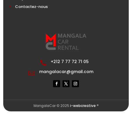
Contactez-nous
+212 7 77 72 71 05

mangalacar@gmail.com

MangalaCar © 2025
i-webcreative
®