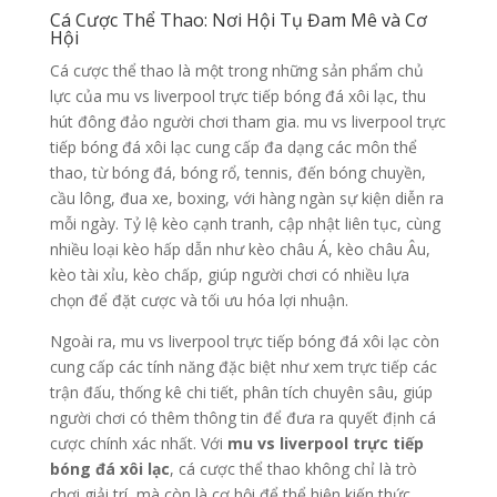
Cá Cược Thể Thao: Nơi Hội Tụ Đam Mê và Cơ
Hội
Cá cược thể thao là một trong những sản phẩm chủ
lực của mu vs liverpool trực tiếp bóng đá xôi lạc, thu
hút đông đảo người chơi tham gia. mu vs liverpool trực
tiếp bóng đá xôi lạc cung cấp đa dạng các môn thể
thao, từ bóng đá, bóng rổ, tennis, đến bóng chuyền,
cầu lông, đua xe, boxing, với hàng ngàn sự kiện diễn ra
mỗi ngày. Tỷ lệ kèo cạnh tranh, cập nhật liên tục, cùng
nhiều loại kèo hấp dẫn như kèo châu Á, kèo châu Âu,
kèo tài xỉu, kèo chấp, giúp người chơi có nhiều lựa
chọn để đặt cược và tối ưu hóa lợi nhuận.
Ngoài ra, mu vs liverpool trực tiếp bóng đá xôi lạc còn
cung cấp các tính năng đặc biệt như xem trực tiếp các
trận đấu, thống kê chi tiết, phân tích chuyên sâu, giúp
người chơi có thêm thông tin để đưa ra quyết định cá
cược chính xác nhất. Với
mu vs liverpool trực tiếp
bóng đá xôi lạc
, cá cược thể thao không chỉ là trò
chơi giải trí, mà còn là cơ hội để thể hiện kiến thức,