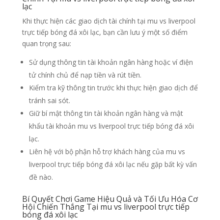
lạc
Khi thực hiện các giao dịch tài chính tại mu vs liverpool
trực tiếp bóng đá xôi lạc, bạn cần lưu ý một số điểm
quan trọng sau:
Sử dụng thông tin tài khoản ngân hàng hoặc ví điện
tử chính chủ để nạp tiền và rút tiền.
Kiểm tra kỹ thông tin trước khi thực hiện giao dịch để
tránh sai sót.
Giữ bí mật thông tin tài khoản ngân hàng và mật
khẩu tài khoản mu vs liverpool trực tiếp bóng đá xôi
lạc.
Liên hệ với bộ phận hỗ trợ khách hàng của mu vs
liverpool trực tiếp bóng đá xôi lạc nếu gặp bất kỳ vấn
đề nào.
Bí Quyết Chơi Game Hiệu Quả và Tối Ưu Hóa Cơ
Hội Chiến Thắng Tại mu vs liverpool trực tiếp
bóng đá xôi lạc