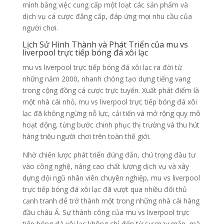
mình bằng việc cung cấp một loạt các sản phẩm và
dịch vụ cá cược đẳng cấp, đáp ứng mọi nhu cầu của
người chơi.
Lịch Sử Hình Thành và Phát Triển của mu vs
liverpool trực tiếp bóng đá xôi lạc
mu vs liverpool trực tiếp bóng đá xôi lạc ra đời từ
những năm 2000, nhanh chóng tạo dựng tiếng vang
trong cộng đồng cá cược trực tuyến. Xuất phát điểm là
một nhà cái nhỏ, mu vs liverpool trực tiếp bóng đá xôi
lạc đã không ngừng nỗ lực, cải tiến và mở rộng quy mô
hoạt động, từng bước chinh phục thị trường và thu hút
hàng triệu người chơi trên toàn thế giới.
Nhờ chiến lược phát triển đúng đắn, chú trọng đầu tư
vào công nghệ, nâng cao chất lượng dịch vụ và xây
dựng đội ngũ nhân viên chuyên nghiệp, mu vs liverpool
trực tiếp bóng đá xôi lạc đã vượt qua nhiều đối thủ
cạnh tranh để trở thành một trong những nhà cái hàng
đầu châu Á. Sự thành công của mu vs liverpool trực
tiếp bóng đá xôi lạc không chỉ đến từ sự may mắn, mà